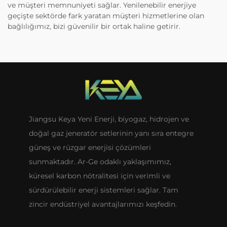
ve müşteri memnuniyeti sağlar. Yenilenebilir enerjiye
geçişte sektörde fark yaratan müşteri hizmetlerine olan
bağlılığımız, bizi güvenilir bir ortak haline getirir.
Jiangsu Keya Yeni Enerji, biyogaz, hidrojen ve
doğal gaz jeneratör setlerinin yanı sıra entegre
güneş ve rüzgar enerjisi çözümleri
sunmaktadır. Ar-Ge odaklı yaklaşımımız,
küresel karbon nötralitesi için verimli ve
sürdürülebilir enerji sistemleri sağlar. Tam
zincir endüstriyel avantajlarımızı keşfedin.