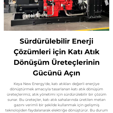
Sürdürülebilir Enerji
Çözümleri için Katı Atık
Dönüşüm Üreteçlerinin
Gücünü Açın
Keya New Energy'de, katı atıkları değerli enerjiye
dönüştürmek amacıyla tasarlanan katı atık dönüşüm
üreteçlerimiz, atık yönetimi için sürdürülebilir bir çözüm
sunar. Bu üreteçler, katı atık sahalarında üretilen metan
gazını verimli bir şekilde kullanmak için gelişmiş
teknolojiden faydalanarak elektriğe dönüştürür. Bu durum