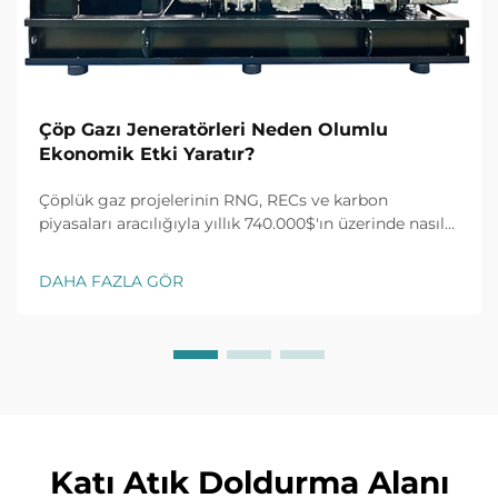
Çöp Gazı Jeneratörleri Neden Olumlu
Ekonomik Etki Yaratır?
Çöplük gaz projelerinin RNG, RECs ve karbon
piyasaları aracılığıyla yıllık 740.000$'ın üzerinde nasıl
kazanç sağladığını keşfedin. %30 vergi kredisi ve 10
yıllık alım anlaşmalarını açın. ROI'yi en üst düzeye
DAHA FAZLA GÖR
çıkarın—daha fazla bilgi edinin.
Katı Atık Doldurma Alanı