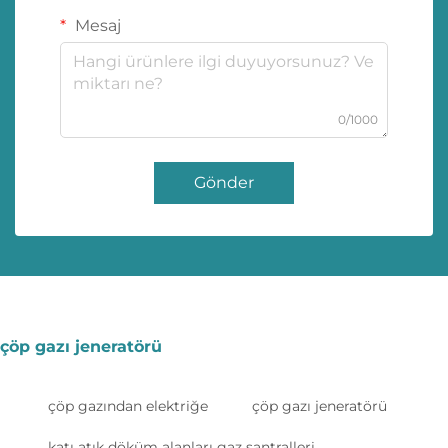
Mesaj
0/1000
Gönder
çöp gazı jeneratörü
çöp gazından elektriğe
çöp gazı jeneratörü
katı atık döküm alanları gaz santralleri