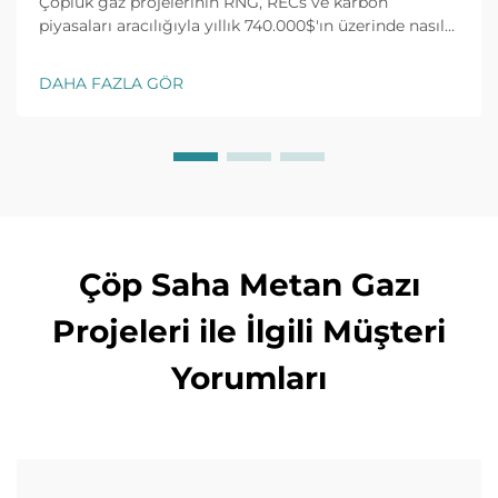
Çöplük gaz projelerinin RNG, RECs ve karbon
piyasaları aracılığıyla yıllık 740.000$'ın üzerinde nasıl
kazanç sağladığını keşfedin. %30 vergi kredisi ve 10
yıllık alım anlaşmalarını açın. ROI'yi en üst düzeye
DAHA FAZLA GÖR
çıkarın—daha fazla bilgi edinin.
Çöp Saha Metan Gazı
Projeleri ile İlgili Müşteri
Yorumları