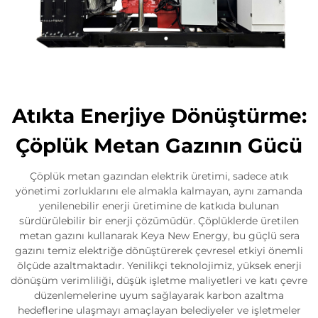
Atıkta Enerjiye Dönüştürme:
Çöplük Metan Gazının Gücü
Çöplük metan gazından elektrik üretimi, sadece atık
yönetimi zorluklarını ele almakla kalmayan, aynı zamanda
yenilenebilir enerji üretimine de katkıda bulunan
sürdürülebilir bir enerji çözümüdür. Çöplüklerde üretilen
metan gazını kullanarak Keya New Energy, bu güçlü sera
gazını temiz elektriğe dönüştürerek çevresel etkiyi önemli
ölçüde azaltmaktadır. Yenilikçi teknolojimiz, yüksek enerji
dönüşüm verimliliği, düşük işletme maliyetleri ve katı çevre
düzenlemelerine uyum sağlayarak karbon azaltma
hedeflerine ulaşmayı amaçlayan belediyeler ve işletmeler