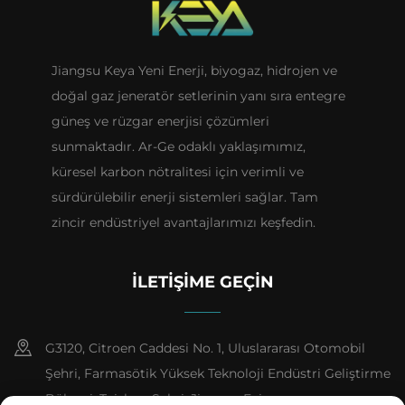
Jiangsu Keya Yeni Enerji, biyogaz, hidrojen ve
doğal gaz jeneratör setlerinin yanı sıra entegre
güneş ve rüzgar enerjisi çözümleri
sunmaktadır. Ar-Ge odaklı yaklaşımımız,
küresel karbon nötralitesi için verimli ve
sürdürülebilir enerji sistemleri sağlar. Tam
zincir endüstriyel avantajlarımızı keşfedin.
İLETIŞIME GEÇIN
G3120, Citroen Caddesi No. 1, Uluslararası Otomobil
Şehri, Farmasötik Yüksek Teknoloji Endüstri Geliştirme
Bölgesi, Taizhou Şehri, Jiangsu Evi