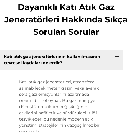
Dayanıklı Katı Atık Gaz
Jeneratörleri Hakkında Sıkça
Sorulan Sorular
Katı atık gaz jeneratörlerinin kullanılmasının
çevresel faydaları nelerdir?
Katı atık gaz jeneratörleri, atmosfere
salınabilecek metan gazını yakalayarak
sera gazı emisyonlarını azaltmada
önemli bir rol oynar. Bu gazı enerjiye
dönüştürerek iklim değişikliğinin
etkilerini hafifletir ve sürdürülebilirliği
teşvik eder; bu nedenle modern atık
yönetimi stratejilerinin vazgeçilmez bir
parçasıdır.