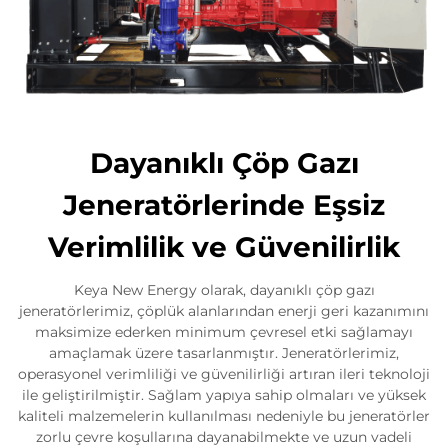
Dayanıklı Çöp Gazı
Jeneratörlerinde Eşsiz
Verimlilik ve Güvenilirlik
Keya New Energy olarak, dayanıklı çöp gazı
jeneratörlerimiz, çöplük alanlarından enerji geri kazanımını
maksimize ederken minimum çevresel etki sağlamayı
amaçlamak üzere tasarlanmıştır. Jeneratörlerimiz,
operasyonel verimliliği ve güvenilirliği artıran ileri teknoloji
ile geliştirilmiştir. Sağlam yapıya sahip olmaları ve yüksek
kaliteli malzemelerin kullanılması nedeniyle bu jeneratörler
zorlu çevre koşullarına dayanabilmekte ve uzun vadeli