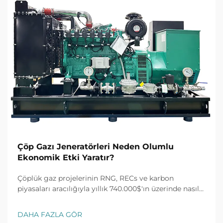
Çöp Gazı Jeneratörleri Neden Olumlu
Ekonomik Etki Yaratır?
Çöplük gaz projelerinin RNG, RECs ve karbon
piyasaları aracılığıyla yıllık 740.000$'ın üzerinde nasıl
kazanç sağladığını keşfedin. %30 vergi kredisi ve 10
yıllık alım anlaşmalarını açın. ROI'yi en üst düzeye
DAHA FAZLA GÖR
çıkarın—daha fazla bilgi edinin.