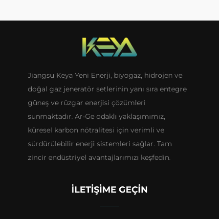
Jiangsu Keya Yeni Enerji, biyogaz, hidrojen ve
doğal gaz jeneratör setlerinin yanı sıra entegre
güneş ve rüzgar enerjisi çözümleri
sunmaktadır. Ar-Ge odaklı yaklaşımımız,
küresel karbon nötralitesi için verimli ve
sürdürülebilir enerji sistemleri sağlar. Tam
zincir endüstriyel avantajlarımızı keşfedin.
İLETIŞIME GEÇIN