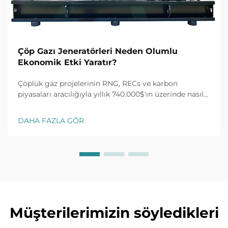
Çöp Gazı Jeneratörleri Neden Olumlu
Ekonomik Etki Yaratır?
Çöplük gaz projelerinin RNG, RECs ve karbon
piyasaları aracılığıyla yıllık 740.000$'ın üzerinde nasıl
kazanç sağladığını keşfedin. %30 vergi kredisi ve 10
yıllık alım anlaşmalarını açın. ROI'yi en üst düzeye
DAHA FAZLA GÖR
çıkarın—daha fazla bilgi edinin.
Müşterilerimizin söyledikleri