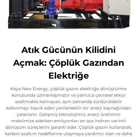
Atık Gücünün Kilidini
Açmak: Çöplük Gazından
Elektriğe
Keya New Energy, çöplük gazını elektriğe dönüştürme
konusunda uzmanlaşmıştır ve yalnızca çevresel etkiyi
azaltmakla kalmayan, aynı zamanda sürdürülebilir
kalkınmayı teşvik eden yenilenebilir bir enerji kaynağından
yararlanır. Gelişmiş teknolojimiz, enerji üretimini
maksimize ederken emisyonları en aza indiren verimli
dönüşüm süreçlerini garanti eder. Çöplük gazını kullanarak,
karbon azaltım hedeflerine ulaşmaya yardımcı olan ve daha