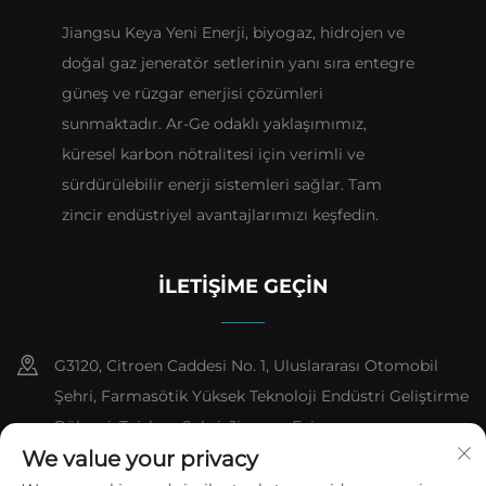
Jiangsu Keya Yeni Enerji, biyogaz, hidrojen ve
doğal gaz jeneratör setlerinin yanı sıra entegre
güneş ve rüzgar enerjisi çözümleri
sunmaktadır. Ar-Ge odaklı yaklaşımımız,
küresel karbon nötralitesi için verimli ve
sürdürülebilir enerji sistemleri sağlar. Tam
zincir endüstriyel avantajlarımızı keşfedin.
İLETIŞIME GEÇIN
G3120, Citroen Caddesi No. 1, Uluslararası Otomobil
Şehri, Farmasötik Yüksek Teknoloji Endüstri Geliştirme
Bölgesi, Taizhou Şehri, Jiangsu Evi
We value your privacy
+86-13151618059