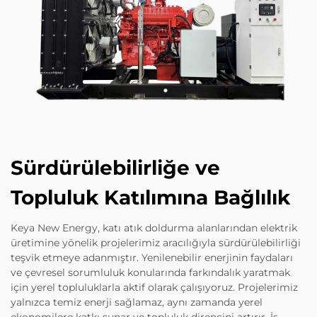
Sürdürülebilirliğe ve
Topluluk Katılımına Bağlılık
Keya New Energy, katı atık doldurma alanlarından elektrik
üretimine yönelik projelerimiz aracılığıyla sürdürülebilirliği
teşvik etmeye adanmıştır. Yenilenebilir enerjinin faydaları
ve çevresel sorumluluk konularında farkındalık yaratmak
için yerel topluluklarla aktif olarak çalışıyoruz. Projelerimiz
yalnızca temiz enerji sağlamaz, aynı zamanda yerel
ekonomilere katkı sunar ve topluluk direncini artırır. İş