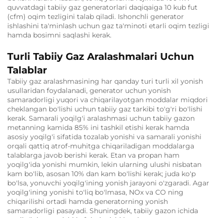
quvvatdagi tabiiy gaz generatorlari daqiqaiga 10 kub fut
(cfm) oqim tezligini talab qiladi. Ishonchli generator
ishlashini ta'minlash uchun gaz ta'minoti etarli oqim tezligi
hamda bosimni saqlashi kerak.
Turli Tabiiy Gaz Aralashmalari Uchun
Talablar
Tabiiy gaz aralashmasining har qanday turi turli xil yonish
usullaridan foydalanadi, generator uchun yonish
samaradorligi yuqori va chiqarilayotgan moddalar miqdori
cheklangan bo'lishi uchun tabiiy gaz tarkibi to'g'ri bo'lishi
kerak. Samarali yoqilg'i aralashmasi uchun tabiiy gazon
metanning kamida 85% ini tashkil etishi kerak hamda
asosiy yoqilg'i sifatida tozalab yonishi va samarali yonishi
orqali qattiq atrof-muhitga chiqariladigan moddalarga
talablarga javob berishi kerak. Etan va propan ham
yoqilg'ida yonishi mumkin, lekin ularning ulushi nisbatan
kam bo'lib, asosan 10% dan kam bo'lishi kerak; juda ko'p
bo'lsa, yonuvchi yoqilg'ining yonish jarayoni o'zgaradi. Agar
yoqilg'ining yonishi to'liq bo'lmasa, NOx va CO ning
chiqarilishi ortadi hamda generatorning yonish
samaradorligi pasayadi. Shuningdek, tabiiy gazon ichida