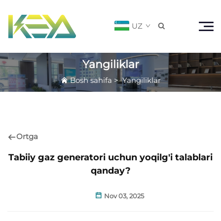
UZ

Yangiliklar
Bosh sahifa
>
Yangiliklar
Ortga
Tabiiy gaz generatori uchun yoqilg'i talablari
qanday?
Nov 03, 2025