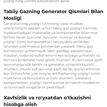
yoqilg'ining yonishi kafolatlanishi kerak.
Tabiiy Gazning Generator Qismlari Bilan
Mosligi
Generatorning yoqilg'i tizimining uzoq muddat
ishonchliligini saqlash uchun tabiiy gaz yoqilg'i tizimida
foydalaniladigan materiallar va komponentlar bilan mos
bo'lishi kerak. Quvurlar, hovuzlar, muhrlar va boshqa
yoqilg'i tizimi komponentlari nerjalyuksiz po'latdan,
latundan yoki maxsus polimerdan yasaladi. Tabiiy gaz
korroziyaga uchratmaydi, lekin gazdagi aralashmalar,
masalan, vodorod sulfid temirni korroziyaga uchratishi va
korroziv birikmalar hosil qilishi mumkin. Bu korroziya xavfli
quvvorlarga olib kelishi va generator ishlashini buzishi
mumkin, chunki zaif quvurlar xavfli bo'lib, quyish ehtimoli
bor. Erituvchilar yoki moylar antifuellarning yoqilg'i tizimi
muhrlarini va hovuzlarini eritishi mumkin. Generator
komponentlari yoqilg'i tizimi xizmat ko'rsatish muddatini
va ta'mirlash xarajatlarini yaxshilaydi.
Xavfsizlik va ro'yxatdan o'tkazishni
hisobga olish