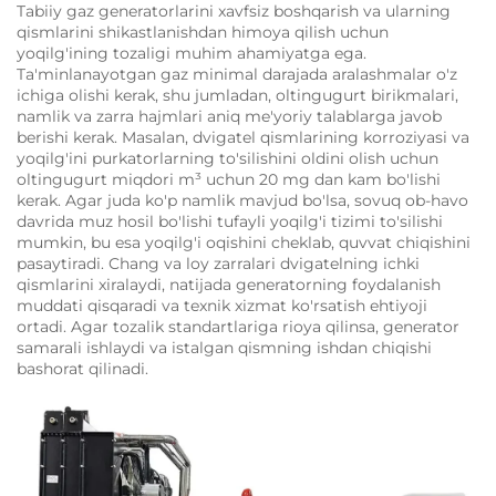
Tabiiy gaz generatorlarini xavfsiz boshqarish va ularning
qismlarini shikastlanishdan himoya qilish uchun
yoqilg'ining tozaligi muhim ahamiyatga ega.
Ta'minlanayotgan gaz minimal darajada aralashmalar o'z
ichiga olishi kerak, shu jumladan, oltingugurt birikmalari,
namlik va zarra hajmlari aniq me'yoriy talablarga javob
berishi kerak. Masalan, dvigatel qismlarining korroziyasi va
yoqilg'ini purkatorlarning to'silishini oldini olish uchun
oltingugurt miqdori m³ uchun 20 mg dan kam bo'lishi
kerak. Agar juda ko'p namlik mavjud bo'lsa, sovuq ob-havo
davrida muz hosil bo'lishi tufayli yoqilg'i tizimi to'silishi
mumkin, bu esa yoqilg'i oqishini cheklab, quvvat chiqishini
pasaytiradi. Chang va loy zarralari dvigatelning ichki
qismlarini xiralaydi, natijada generatorning foydalanish
muddati qisqaradi va texnik xizmat ko'rsatish ehtiyoji
ortadi. Agar tozalik standartlariga rioya qilinsa, generator
samarali ishlaydi va istalgan qismning ishdan chiqishi
bashorat qilinadi.