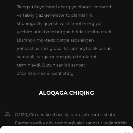
Jiangsu Keya Yangi energiya biogaz, vodorod
va tabiiy gaz generator to'plamlarini,
shuningdek, quyosh va shamol energiyasi
yechimlarini birlashtirgan holda taqdim etadi.
Bizning ilmiy-tadqiqotga asoslangan
yondashuvimiz global karbonneytrallik uchun
samarali, barqaror energiya tizimlarini
ta'minlaydi. Butun zanjirli sanoat
afzalliklarimizni kashf eting.
ALOQAGA CHIQING
G3120, Citroen ko'chasi, Xalqaro avtomobil shahri,
Farmatsevtika oliy texnologiyalar sanoat rivojlantirish
zonasi, Tayzhou shahri, Jyansu provinsiyasi, № 1,