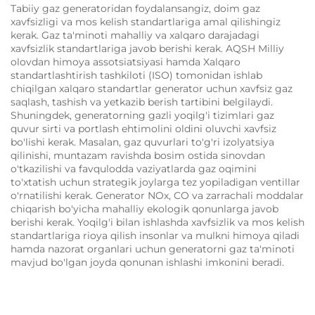
Tabiiy gaz generatoridan foydalansangiz, doim gaz
xavfsizligi va mos kelish standartlariga amal qilishingiz
kerak. Gaz ta'minoti mahalliy va xalqaro darajadagi
xavfsizlik standartlariga javob berishi kerak. AQSH Milliy
olovdan himoya assotsiatsiyasi hamda Xalqaro
standartlashtirish tashkiloti (ISO) tomonidan ishlab
chiqilgan xalqaro standartlar generator uchun xavfsiz gaz
saqlash, tashish va yetkazib berish tartibini belgilaydi.
Shuningdek, generatorning gazli yoqilg'i tizimlari gaz
quvur sirti va portlash ehtimolini oldini oluvchi xavfsiz
bo'lishi kerak. Masalan, gaz quvurlari to'g'ri izolyatsiya
qilinishi, muntazam ravishda bosim ostida sinovdan
o'tkazilishi va favqulodda vaziyatlarda gaz oqimini
to'xtatish uchun strategik joylarga tez yopiladigan ventillar
o'rnatilishi kerak. Generator NOx, CO va zarrachali moddalar
chiqarish bo'yicha mahalliy ekologik qonunlarga javob
berishi kerak. Yoqilg'i bilan ishlashda xavfsizlik va mos kelish
standartlariga rioya qilish insonlar va mulkni himoya qiladi
hamda nazorat organlari uchun generatorni gaz ta'minoti
mavjud bo'lgan joyda qonunan ishlashi imkonini beradi.