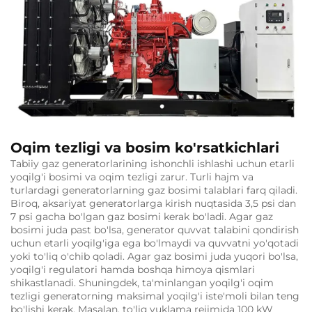
Oqim tezligi va bosim ko'rsatkichlari
Tabiiy gaz generatorlarining ishonchli ishlashi uchun etarli
yoqilg'i bosimi va oqim tezligi zarur. Turli hajm va
turlardagi generatorlarning gaz bosimi talablari farq qiladi.
Biroq, aksariyat generatorlarga kirish nuqtasida 3,5 psi dan
7 psi gacha bo'lgan gaz bosimi kerak bo'ladi. Agar gaz
bosimi juda past bo'lsa, generator quvvat talabini qondirish
uchun etarli yoqilg'iga ega bo'lmaydi va quvvatni yo'qotadi
yoki to'liq o'chib qoladi. Agar gaz bosimi juda yuqori bo'lsa,
yoqilg'i regulatori hamda boshqa himoya qismlari
shikastlanadi. Shuningdek, ta'minlangan yoqilg'i oqim
tezligi generatorning maksimal yoqilg'i iste'moli bilan teng
bo'lishi kerak. Masalan, to'liq yuklama rejimida 100 kW